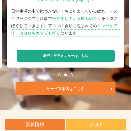
日常生活の中で気づかないうちにたまっている疲れ、デス
クワークや立ち仕事で
慢性化している痛みやコリ
を丁寧に
ほぐしていきます。アロマの香りに包まれての
リンパケア
で、
ココロもカラダも軽く
なります。
ボディケアメニューはこちら
1
2
3
サービス案内はこちら
新着情報
ブログ