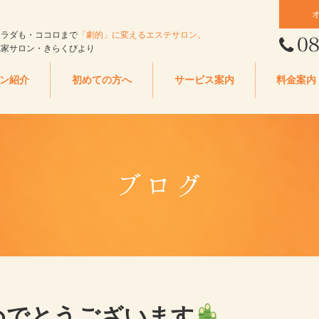
カラダも・ココロまで
「劇的」に変えるエステサロン。
れ家サロン・きらくびより
ン紹介
初めての方へ
サービス案内
料金案内
ブログ
めでとうございます