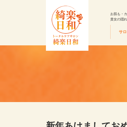
お肌も・
貴女の隠
サロ
新年あけましてお