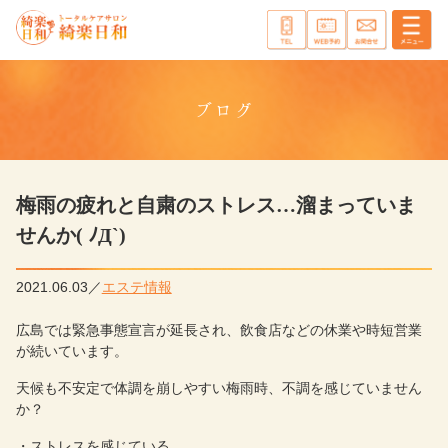
ブログ
梅雨の疲れと自粛のストレス…溜まっていま
せんか( ﾉД`)
2021.06.03
エステ情報
広島では緊急事態宣言が延長され、飲食店などの休業や時短営業
が続いています。
天候も不安定で体調を崩しやすい梅雨時、不調を感じていません
か？
・ストレスを感じている