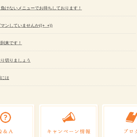
に負けないメニューでお待ちしております！
ンしていませんか((+_+))
和到来です！
乗り切りましょう
調には