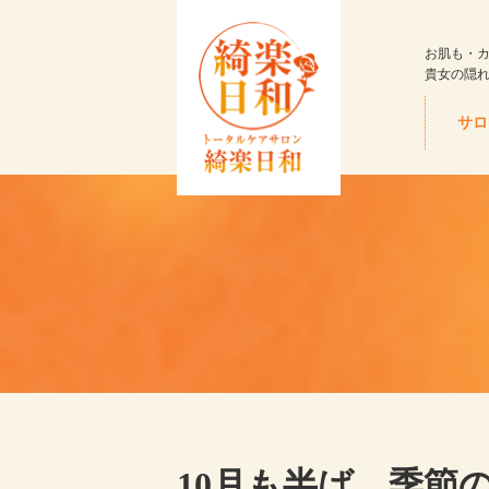
お肌も・
貴女の隠
サロ
10月も半ば…季節