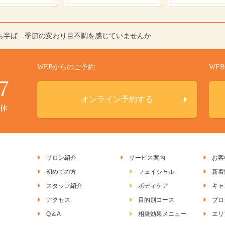
月も半ば…季節の変わり目不調を感じていませんか
WEBからのご予約
WE
オンライン予約する
サロン紹介
サービス案内
お客
初めての方
フェイシャル
新着
スタッフ紹介
ボディケア
キャ
アクセス
目的別コース
ブロ
Q＆A
相乗効果メニュー
エリ