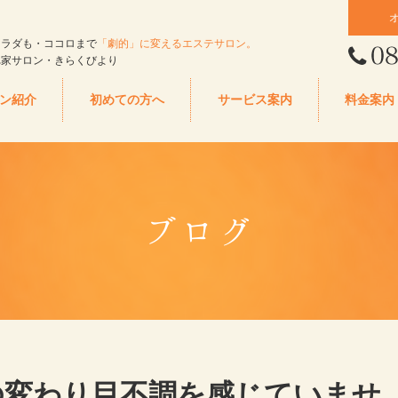
カラダも・ココロまで
「劇的」に変えるエステサロン。
れ家サロン・きらくびより
ン紹介
初めての方へ
サービス案内
料金案内
ブログ
の変わり目不調を感じていませ