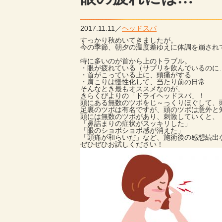
2017.11.11
ヘッドスパ
すっかり秋めいてきましたが。
今の季節、朝夕の温度差ゆえに体調
を崩され
特に多いのが首から上のトラブル。
・眼が疲れている（サプリを飲んでいるのに
・首がこっている上に、頭痛がする
・肩こりは慢性化して、当たり前の日常
そんなとき最もオススメなのが、
きらくびよりの「ドライヘッドスパ」！
頭にある無数のツボをじ～っくりほぐして、
足裏のツボは有名ですが、頭のツボは意外と
頭には無数のツボがあり、刺激していくと、
「鼻詰まりの症状がスッキリした」
「眼のショボショボ感が消えた」
「頭痛が和らいだ」など、施術後の感想続出
ぜひぜひお試しください！