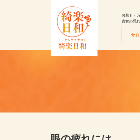
お肌も・
貴女の隠
サロ
眼の疲れには…