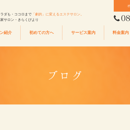
カラダも・ココロまで
「劇的」に変えるエステサロン。
れ家サロン・きらくびより
ン紹介
初めての方へ
サービス案内
料金案内
ブログ